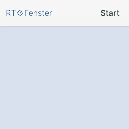
RT💠Fenster
Start
Mehr Energieeff
Komfort mit mo
Duisburg Rheinh