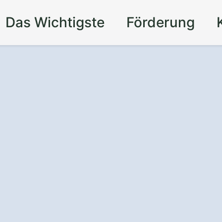
Das Wichtigste
Förderung
izienz
und
dernen
Fenstern
in
ausen-Mitte.