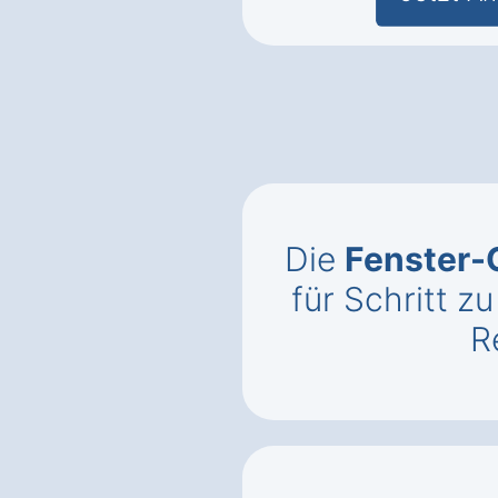
Die
Fenster-
für Schritt z
R