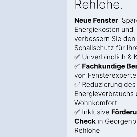
Rehlohe.
Neue Fenster
: Spar
Energiekosten und
verbessern Sie den
Schallschutz für Ih
✅ Unverbindlich & K
✅
Fachkundige Be
von Fensterexperte
✅ Reduzierung des
Energieverbrauchs
Wohnkomfort
✅ Inklusive
Förder
Check
in Georgenb
Rehlohe