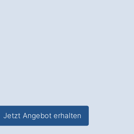
Neue Fenster
: Sparen Sie
Energiekosten und verbessern Sie den
Schallschutz für Ihre Räume.
✅ Unverbindlich & Kostenfrei
✅
Fachkundige Beratung
von
Fensterexperten
✅ Reduzierung des Energieverbrauchs
und mehr Wohnkomfort
✅ Inklusive
Förderungs-Check
in
Teisendorf Spöck
Jetzt Angebot erhalten