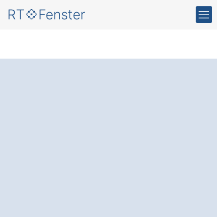
RT💠Fenster
Mehr
Energieeffizienz
und
Komfort mit
modernen
Fenstern
in Teisendorf Spöck.